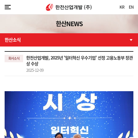
KR
EN
한산NEWS
한산소식
한전산업개발, 2025년 '일터혁신 우수기업' 선정 고용노동부 장관
회사소식
상 수상
2025-12-09