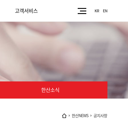
고객서비스
KR
EN
고객문의
신문고
윤리경영
안전보건 제안게시판
한산소식
한산NEWS
공지사항