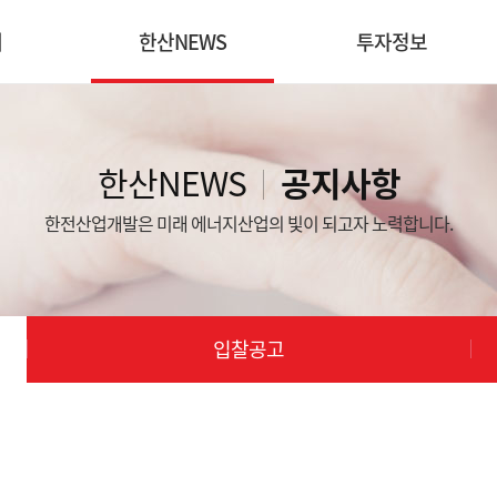
개
한산NEWS
투자정보
공지사항
공시자료
동영상
입찰공고
재무정보
한산NEWS
공지사항
s
한산소식
IR
한전산업개발은 미래 에너지산업의 빛이 되고자 노력합니다.
입찰공고